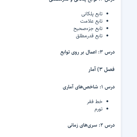
تابع پلکانی
تابع علامت
تابع جزءصحیح
تابع قدرمطلق
درس 3: اعمال بر روی توابع
فصل 3) آمار
درس 1: شاخص‌های آماری
خط فقر
تورم
درس 2: سری‌های زمانی